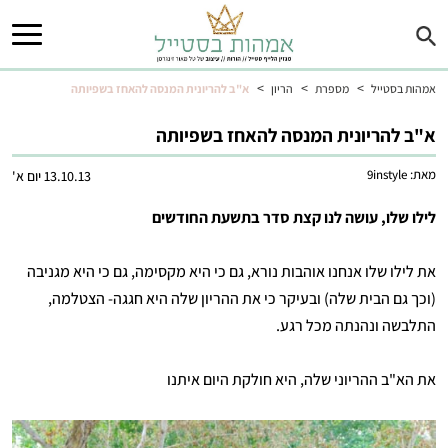
>
>
>
אמהות בסטייל
מספרת
הריון
א"ב להריונית המנסה להאחז בשפיותה
א"ב להריונית המנסה להאחז בשפיותה
מאת:
9instyle
13.10.13 יום א'
לילו שלו, עושה לנו קצת סדר בתשעת החודשים
את לילו שלו אנחנו אוהבות נורא, גם כי היא מקסימה, גם כי היא מגניבה
(וכך גם הבית שלה) ובעיקר כי את ההריון שלה היא חגגה- הצטלמה,
התלבשה ונהנתה מכל רגע.
את הא"ב ההריוני שלה, היא חולקת היום איתנו