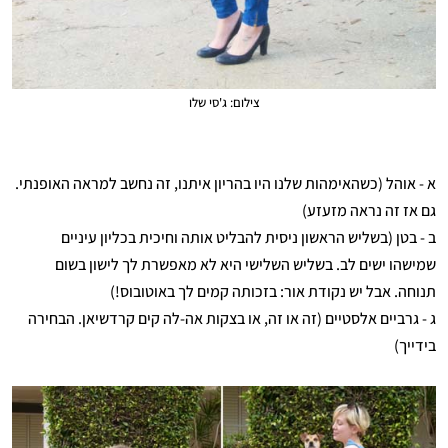
צילום: ג'סי שלו
א - אוהל (כשהאימהות שלנו היו בהריון איתנו, זה נחשב למראה האופנתי.
גם אז זה נראה מזעזע)
ב - בטן (בשליש הראשון ניסית להבליט אותה וחיכית בכליון עיניים
שמישהו ישים לב. בשליש השלישי היא לא מאפשרת לך לישון בשום
תנוחה. אבל יש נקודת אור: בזכותה קמים לך באוטובוס!)
ג - גרביים אלסטיים (זה או זה, או בצקות אה-לה קים קרדשיאן. הבחירה
בידייך)