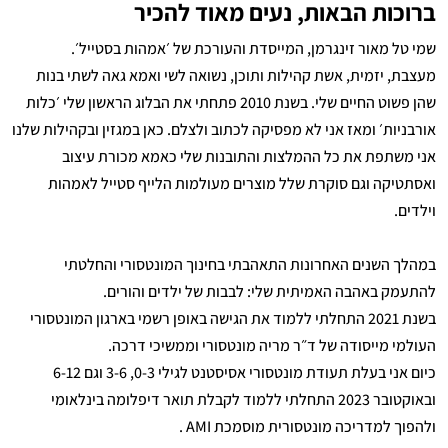
ברוכות הבאות, נעים מאוד להכיר
שמי טל מאור זינגרמן, המייסדת והעורכת של ׳אמהות בסטייל׳.
מעצבת, יזמית, אשת קהילות ותוכן, נשואה לשי ואמא גאה לשתי בנות
שהן פשוט החיים שלי. בשנת 2010 פתחתי את הבלוג הראשון שלי ׳כלות
אורבניות׳ ומאז אני לא מפסיקה לכתוב ולצלם. כאן במגזין ובקהילות שלנו
אני משתפת את כל ההמלצות והתובנות שלי כאמא מכורת עיצוב
ואסתטיקה וגם סוקרת שלל מוצרים מעולמות הלייף סטייל לאמהות
וילדים.
במהלך השנים האחרונות התאהבתי בחינוך המונטסורי והחלטתי
להתעמק באהבה האמיתית שלי: לבבות של ילדים והורים.
בשנת 2021 התחלתי ללמוד את הגישה באופן רשמי בארגון המונטסורי
העולמי מייסודה של ד״ר מריה מונטסורי וממשיכי דרכה.
כיום אני בעלת תעודת מונטסורי אסיסטנט לגילי 0-3, 3-6 וגם 6-12
ובאוקטובר 2023 התחלתי ללמוד לקבלת תואר דיפלומה בינלאומי
ולהפוך למדריכה מונטסורית מוסמכת AMI .