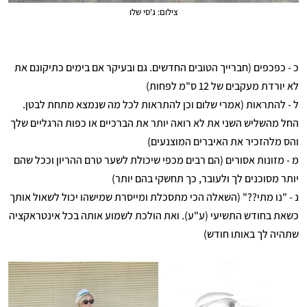
צילום: ג'סי שלו
כ - כפכפים (חברייך הטובים החדשים. גם ובעיקר אם בימים כתיקונם את
לא יורדת מעקבים של 12 ס"מ לפחות)
ל - להתראות (אמרי שלום וכן להתראות לכל מה שנמצא מתחת לבטן.
החל מהשליש השני את לא רואה יותר את הברכיים או כפות הרגליים שלך
והס מלהזכיר את האיברים המוצנעים)
מ - מזונות אסורים (הם רבים מכפי שיכולת לשער טרם ההריון וככל שהם
יותר מסוכנים לך ולעובר, כך תחשקי בהם יותר)
נ - "נו מתי??" (השאלה הכי מתסכלת ומייסרת שמישהו יכול לשאול אותך
כשאת בחודש התשיעי (ע"ע). ואת הולכת לשמוע אותה בכל אינטראקציה
שתהיה לך באותו חודש)