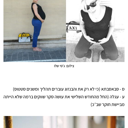
צילום: ג'סי שלו
ס - סבאסבתא (כי לא רק את והבנזוג עוברים תהליך ומשנים סטטוס)
ע - עגלה (החל מהחודש השלישי את עושה סקר שווקים ברמה שלא הייתה
מביישת חוקר שב״כ)