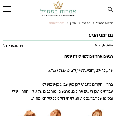
>
>
>
אמהות בסטייל
מספרת
הריון
גם זמני הגיע
גם זמני הגיע
מאת:
9instyle
15.07.14 יום ג'
רגעים אחרונים לפני לידה שניה
שרון בר-לב | שבוע 38+ | חצי מ -9INSTYLE
בהריון הקודם כתבתי לכן כאן שבוע כן-שבוע לא.
עברתי אתכן רגעים ארוכים, מרגשים ומורכבים של גילויי ההריון שלי
ובסופו של דבר גם את הגילוי הגדול מכל של האימהות.