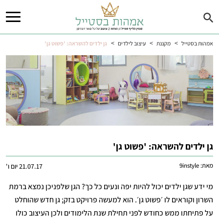
>
>
>
אמהות בסטייל
מקננת
עיצוב לילדים
גן ילדים להשראה: 'פשוט גן'
גן ילדים להשראה: 'פשוט גן'
מאת:
9instyle
21.07.17 יום ו'
מי ידע שגן ילדים יכול להיות יפה ונעים כל כך? הגן שלפניכן נמצא ברמת
השרון וקוראים לו ׳פשוט גן׳. הוא למעשה פרויקט בזק; גן חדש שהוחלט
על פתיחתו ממש כחודש לפני תחילת שנת הלימודים ולכן העיצוב כולו