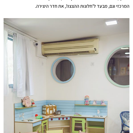
המרכזי וגם, מבעד ל'חלונות ההצצה', את חדר היצירה.