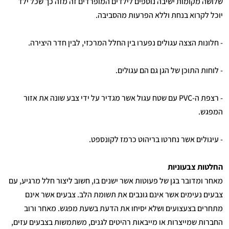
שלושה מקומות ישיבה נוספים לילדים המופרדים זה מזה כך שכל ילד
יוכל לקרוא בנחת וללא הפרעות מהסביבה.
- חלונות הצצה עגולים נפערו בין החלל המרכזי, לבין חדר היצירה.
- לוחות התוכן של הגן גם הם עגולים.
- רצפת ה-PVC עם שטח עגול אשר מגדיר על ידי צבע שונה את אזור
המפגש.
- עיגולים אשר נחרטו בריהוט כרמז לקונספט.
החלטות צבעוניות
מאחר ומדובר בגן של פעוטות אשר ישנים בו, חשוב ליצור חלל מרגיע, עם
צבעים נעימים אשר אינם גונבים את תשומת הלב. צבעים אשר אינם
מתחרים בצעצועים ושלא יסיחו את הדעת בשעת מפגש. מאחר ורוב
החברות שמייצרות או מייבאות רהיטים לגנים, משתמשות בצבעים עזים,