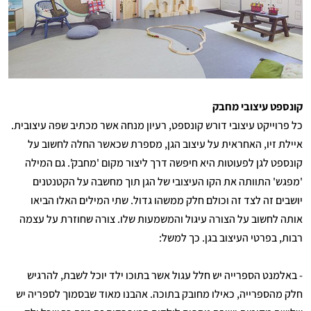
קונספט עיצובי מחבק
כל פרוייקט עיצובי דורש קונספט, רעיון מנחה אשר מכתיב שפה עיצובית.
איילת זיו, האחראית על עיצוב הגן, מספרת שכאשר החלה לחשוב על
קונספט לגן לפעוטות היא חיפשה דרך ליצור מקום 'מחבק'. גם המילה
'מפגש' התוותה את הקו העיצובי של הגן תוך מחשבה על הקטנטנים
יושבים זה לצד זה וכולם חלק ממשהו גדול. שתי המילים האלו הביאו
אותה לחשוב על הצורה עיגול והמשמעות שלו. צורה שחוזרת על עצמה
רבות, בפרטי העיצוב בגן. כך למשל:
- באלמנט הספרייה יש חלל עגול אשר בתוכו ילד יוכל לשבת, להרגיש
חלק מהספרייה, כאילו מחובק בתוכה. אהבנו מאוד שבסמוך לספריה יש