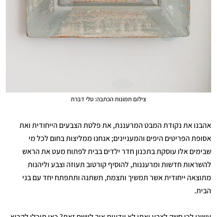
צילום תמונות הכתבה: טלי דברת
אהבנו את נקודת המבט המרעננת, את פלטת הצבעים הייחודית ואת
אסופת הפריטים היפים והמעניינים; אנחנו ממליצות בחום לכל מי
שבימים אלו עוסקת בתכנון חדר ילדים בבית לפתוח מעט את הראש
להשראות חדשות ומרעננות, להוסיף קורטוב תעוזה וצבע וליהנות
מתוצאה ייחודית אשר תמשיך ותצמח, תשתנה ותתפתח יחד עם בני
הבית.
עשינו לכן חשק לצבע ואתן לא יודעות איך ליישם זאת? כאן תוכלו לקרוא