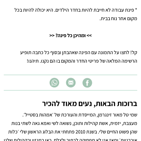
* פינת עבודה לא חייבת להיות בחדר הילדים. היא יכולה להיות בכל
מקום אחר נוח בבית.
>> ומהיכן כל פינה? <<
קל! לחצו על התמונה עם הפינה שאהבתן ובסוף כל כתבה תופיע
הרשימה המלאה של פריטי החדר והמקום בו הם נקנו. תיהנו!
ברוכות הבאות, נעים מאוד להכיר
שמי טל מאור זינגרמן, המייסדת והעורכת של ׳אמהות בסטייל׳.
מעצבת, יזמית, אשת קהילות ותוכן, נשואה לשי ואמא גאה לשתי בנות
שהן פשוט החיים שלי. בשנת 2010 פתחתי את הבלוג הראשון שלי ׳כלות
אורבניות׳ ומאז אני לא מפסיקה לכתוב ולצלם. כאן במגזין ובקהילות שלנו