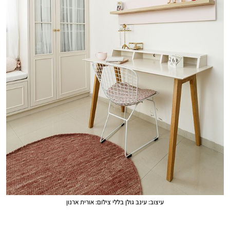
עיצוב: עינב גולן בללי צילום: אורית ארנון