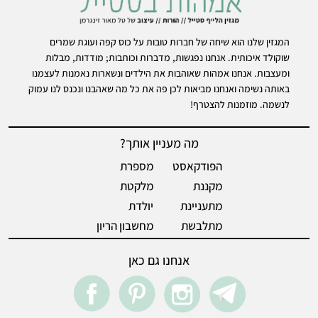
המגזין שלנו הוא שיחה של חברות טובות על כוס קפה ועוגת שמרים
שוקולד איכותית. אנחנו נפגשות, מדברות וכותבות; מודדות, מבלות
ומעצבות. אנחנו אמהות שאוהבות את הילדים ונשארות נאמנות לעצמנו
באותה נשימה ואנחנו מביאות לכן פה את כל מה שאהבנו ונכנס לנו עמוק
לנשמה. מוזמנות להצטרף!
מה מעניין אותך?
הפודקאסט
מספרת
מקננת
מלקטת
מתעניינת
יולדת
מתלבשת
מחשבון הריון
אנחנו גם כאן
acebook
pintrest
instegram
Telegram