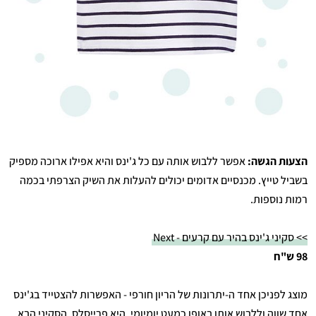
הצעות הגשה:
אפשר ללבוש אותה עם כל ג'ינס והיא אפילו ארוכה מספיק
בשביל טייץ. מכנסיים אדומים יכולים להעלות את השיק הצרפתי בכמה
רמות נוספות.
>> סקיני ג'ינס בהיר עם קרעים - Next
98 ש"ח
מוצג לפניכן אחד ה-יתרונות של הריון חורפי - האפשרות להצטייד בג'ינס
אחד שווה וללבוש אותו באופן כמעט יומיומי, היא פרייסלס. הסקיני הבא