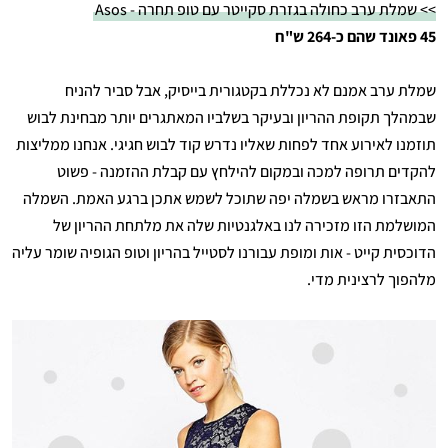
>> שמלת ערב כחולה בגזרת סקייטר עם טופ תחרה - Asos
45 פאונד שהם כ-264 ש"ח
שמלת ערב אמנם לא נכללת בקטגורית בייסיק, אבל סביר להניח
שבמהלך תקופת ההריון ובעיקר בשלביו המאתגרים יותר מבחינת לבוש
תוזמנו לאירוע אחד לפחות שאליו נדרש קוד לבוש חגיגי. אנחנו ממליצות
להקדים תרופה למכה ובמקום להילחץ עם קבלת ההזמנה - פשוט
התאבזרו מראש בשמלה יפה שתוכל לשמש אתכן ברגע האמת. השמלה
המושלמת הזו מזכירה לנו באלגנטיות שלה את מלתחת ההריון של
הדוכסית קייט - אות ומופת עבורנו לסטייל בהריון וטופ הגופיה שומר עליה
מלהפוך לרצינית מדי.