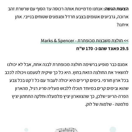
הצעות הגשה:
אנחנו מדמיינות אותה רכוסה עד הסוף עם שרשרת זהב
ארוכה, גרביונים אטומים בצבע חרדל ומגפונים שטוחים בנייבי. אתן
איתנו?
>> חולצת משבצות מכופתרת - Marks & Spencer
29.5 פאונד שהם כ- 170 ש"ח
אמנם כבר מופיע ברשימה חולצה מכופתרת לבנה אחת, אבל לא יכולנו
להשאיר את החולצה הזאת בחוץ. היא כל כך שיקית לטעמנו ויכולה לככב
בכל ארון חורפי. בימים קרירים היא יכולה לעבוד עם כל ז׳קט בכל צבע
שהוא ובימים קרים במיוחד תוכלו ללבוש מעליה סריג רגיל, מהארון
הפרה-הריוני שלכן, כך שהצווארון יציץ מלמעלה וחלקה התחתון יציץ
מלמטה - שלמות של לוק.