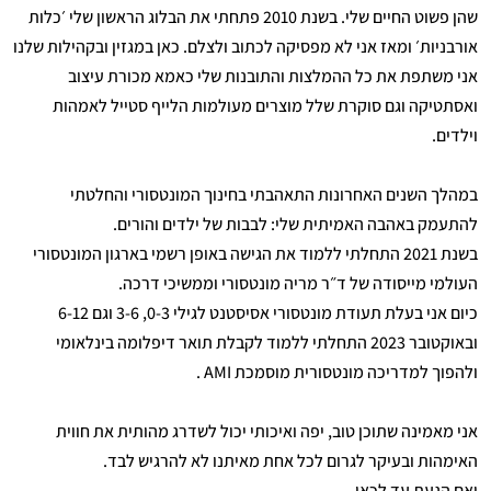
שהן פשוט החיים שלי. בשנת 2010 פתחתי את הבלוג הראשון שלי ׳כלות
אורבניות׳ ומאז אני לא מפסיקה לכתוב ולצלם. כאן במגזין ובקהילות שלנו
אני משתפת את כל ההמלצות והתובנות שלי כאמא מכורת עיצוב
ואסתטיקה וגם סוקרת שלל מוצרים מעולמות הלייף סטייל לאמהות
וילדים.
במהלך השנים האחרונות התאהבתי בחינוך המונטסורי והחלטתי
להתעמק באהבה האמיתית שלי: לבבות של ילדים והורים.
בשנת 2021 התחלתי ללמוד את הגישה באופן רשמי בארגון המונטסורי
העולמי מייסודה של ד״ר מריה מונטסורי וממשיכי דרכה.
כיום אני בעלת תעודת מונטסורי אסיסטנט לגילי 0-3, 3-6 וגם 6-12
ובאוקטובר 2023 התחלתי ללמוד לקבלת תואר דיפלומה בינלאומי
ולהפוך למדריכה מונטסורית מוסמכת AMI .
אני מאמינה שתוכן טוב, יפה ואיכותי יכול לשדרג מהותית את חווית
האימהות ובעיקר לגרום לכל אחת מאיתנו לא להרגיש לבד.
ואם הגעת עד לכאן,