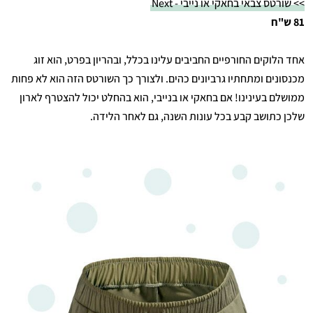
>> שורטס צבאי בחאקי או נייבי - Next
81 ש"ח
אחד הלוקים החורפיים החביבים עלינו בכלל, ובהריון בפרט, הוא זוג
מכנסונים ומתחתיו גרביונים כהים. ולצורך כך השורטס הזה הוא לא פחות
ממושלם בעינינו! אם בחאקי או בנייבי, הוא בהחלט יכול להצטרף לארון
שלכן כתושב קבע בכל עונות השנה, גם לאחר הלידה.