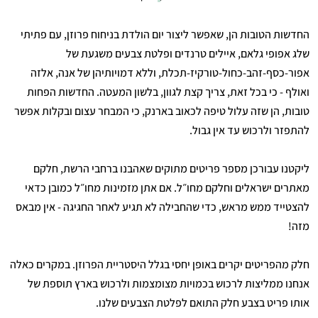
החדשות הטובות הן, שאפשר ליצור יום הולדת בניחוח פרוזן, עם פתיתי
שלג אפופי גלאם, איילים טרנדים ופלטת צבעים משגעת של
אפור-כסף-זהב-כחול-טורקיז-תכלת, וללא דמויותיהן של אנה, אלזה
ואולף - כי בכל זאת, צריך קצת לגוון, בלשון המעטה. החדשות הפחות
טובות, הן שזה עלול טיפה לכאוב בארנק, כי המבחר עצום ובקלות אפשר
להתפזר ולרכוש עד אין גבול.
ליקטנו עבורכן מספר פריטים מתוקים שאהבנו ברחבי הרשת, חלקם
מאתרים ישראלים וחלקם מחו״ל. אם אתן מזמינות מחו״ל כמובן כדאי
להצטייד ממש מראש, כדי שהחבילה לא תגיע לאחר החגיגה - אין מבאס
מזה!
חלק מהפריטים יקרים באופן יחסי בגלל היסטריית הפרוזן. במקרים כאלה
אנחנו ממליצות לרכוש בכמויות מצומצמות ולרכוש בארץ תוספת של
אותו פריט בצבע חלק התואם לפלטת הצבעים שלנו.