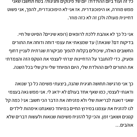
כל זה ועוד ביום ההולדת? יום של פינוקים וחגיגות? בטח תחשבו שאני
ממש מוזרה, או היפוכונדרית. אז אני לא היפוכונדרית, להפך, אני פשוט
דחיינית מעולה ולכן זה לא כזה מוזר.
אני כל כך לא אוהבת ללכת לרופאים (רופא שיניים? הסיוט של חיי.
בדיקות דם? שונאת!) עד שמצאתי את עצמי דוחה ודוחה את התורים
החשובים האלה, שיכולים בקלות להפוך מביקורת שגרתית לעניין דחוף
ומעיק. כדי להתגבר על הדחיינות יצרתי לעצמי את הטקס הזה והצמדתי
את התורים ליום ההולדת שלי, היום המיוחד שלי ורק שלי בכל השנה.
כך אני מרגישה תחושה חגיגית שהנה, ביצעתי משימה כל כך שנואה
ודאגתי לעצמי, כמו שאף אחד בעולם לא ידאג לי. אני ממש גאה בעצמי
שאני דואגת לבריאות שלי ולא מזניחה את הדבר הכי חשוב: אני! כמה קל
לנו להזניח את עצמנו במירוץ החיים במיוחד כשאנחנו אימהות לילדים
קטנים ושואבי זמן. והכי קל להזניח משימות שנואות ולעשות דברים שלא
אוהבים…