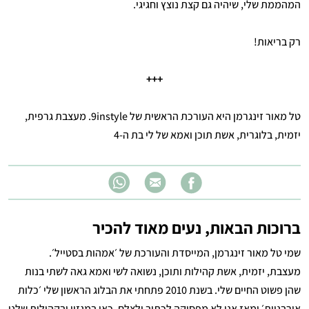
המהממת שלי, שיהיה גם קצת נוצץ וחגיגי.
רק בריאות!
+++
טל מאור זינגרמן היא העורכת הראשית של 9instyle. מעצבת גרפית,
יזמית, בלוגרית, אשת תוכן ואמא של לי בת ה-4
ברוכות הבאות, נעים מאוד להכיר
שמי טל מאור זינגרמן, המייסדת והעורכת של ׳אמהות בסטייל׳.
מעצבת, יזמית, אשת קהילות ותוכן, נשואה לשי ואמא גאה לשתי בנות
שהן פשוט החיים שלי. בשנת 2010 פתחתי את הבלוג הראשון שלי ׳כלות
אורבניות׳ ומאז אני לא מפסיקה לכתוב ולצלם. כאן במגזין ובקהילות שלנו