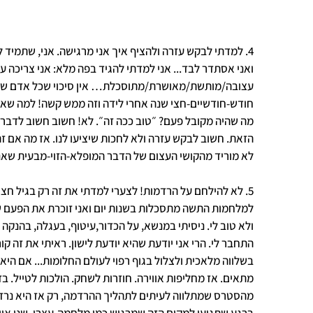
4. למדתי לבקש עזרה ולהציף איך אני מרגישה. אני, שתמיד ל
ואני אסתדר לבד... אני למדתי להגיד בפה מלא: אני צריכה עז
עצובה/מותשת/מאושרת/מתוסכלת… אין סיכוי שכל אדם שקרוב
חודש-חודשיים-חצי שנה אחרי לידה וזה ממש קשה! למה שאש
מה שהיה מקובל פעם? ״טוב ככה זה״. לא! חשוב חשוב לדבר
הזאת. חשוב לבקש עזרה ולא לחכות שיציעו לנו. אז מה אם זה 
לא מוריד מהקושי העצום של הדבר המופלא-הזוי-מבעית שאנח
5. לא להילחם על הרדמות! לצערי למדתי את זה רק בגיל חצי
למלחמות התשה מתסכלות בשנות יום ואני זוכרת את הפעם שג
ולא טוב לי. ניסיתי במנשא, על הכדור,עיטוף, בעגלה, בהנקה
התחבר לי. הרי אני יודעת שהיא יודעת לישון. ראיתי את זה קור
בשלווה מלאכית ולצלול בגוף רפוי לעולם החלומות... אם הי
מתאים. אז מחליפות אווירה. חוזרות לשחק. הולכות לטייל. 
מהסטרס שמתלווה לעיתים לתהליך ההרדמה, רק אז היא נרדמ
ברגע שתגיעו למקום הזה שמרגיש כמו מלחמה-עצרו. שנו אווי