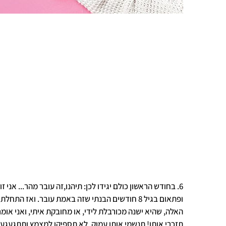
6. בחודש הראשון כולם יגידו לכן: תיהנו,זה עובר מהר... אני
ופתאום בגיל 8 חודשים הבנתי שזה באמת עובר. ואז ה
האלה, שהיא ישנה מכורבלת לידי, או מחובקת איתי, ואני אומ
תזכרי אותו! תנשמי אותו עמוק. לא תספיקו למצמץ ותתגעגעו