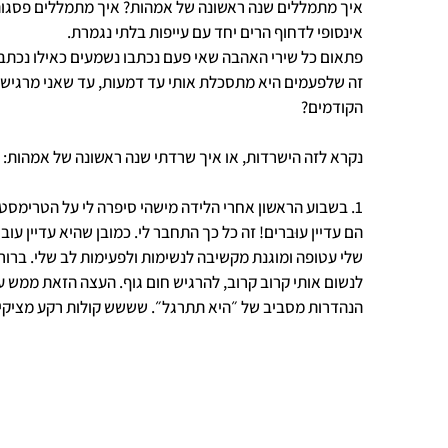
איך מתמללים שנה ראשונה של אמהות? איך מתמללים פסגות 
אינסופי לדחוף הרים יחד עם עייפות בלתי נגמרת.
פתאום כל שירי האהבה שאי פעם נכתבו נשמעים כאילו נכתבו ע
זה שלפעמים היא מתסכלת אותי עד דמעות, עד שאני מרגישה 
הקודמים?
נקרא לזה הישרדות, או איך שרדתי שנה ראשונה של אמהות:
1. בשבוע הראשון אחרי הלידה מישהי סיפרה לי על הטרימסט
הם עדיין עוּברים! זה כל כך התחבר לי. כמובן שהיא עדיין עוב
שלי עטופה ומוגנת מקשיבה לנשימות ולפעימות לב שלי. ברור ש
לנשום אותי קרוב קרוב, להרגיש חום גוף. העצה הזאת ממש ע
הנהדרות מסביב של ״היא תתרגל״. שששש קולות רקע מציקים, 