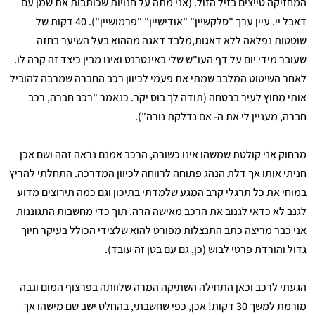
המחזיקה טייצים בזיל הזול. (אני מתה על חנויות שכותבות את שמן עם
דאבל יי. עיין ערך "סלקשיין" "אודישיין" "פרמושיין"). 40 דקות של
שוטטות נפלאה ללא דאגות,מלבד דאגה מההוא בעל השיער בחזה
שעובר מידי יום על דף העו"ש שלי באינטרנט ואינו מבין כיצד זה קרה לו.
לאחר השיטוט המלבב שמתי את פעמי לכיוון רכב החברה שמרבה להוביל
אותי מחוץ לעיר בבטחה (תודה לך בוס יקר. כנאמר "רכב חברה, רכב
חברה, מעניין לי את ה- אם נדלקת נורה").
מרחוק אני קולטת שמשהו אינו כשורה, הרכב אמנם נראה זהה ושם אכן
חניתי אותו אך דלת הנהג פתוחה לרווחה לכיוון המדרכה. התחלתי להריץ
במוחי את כל תרגלי קרב המגע שלמדתי בתיכון וגם כמה תירוצים מדוע
לגנב לא כדאי לגנוב את הרכב מאישה הרה. תוך כדי מחשבות התגוננות
אני כבר מריצה כתב התנצלות מפורט להוא שלצידי הכולל בעיקר חיוך
גדול והורדת פרטי לבוש (כן, גם עם בטן זה עובד).
הגעתי לרכב וכאן התחילה השתיקה המרה שלוותה בפרצוף המום וגבה
מורמת למשך 30 דקות! אכן, כפי שחשבתי, בהחלט ישב שם מישהו אך