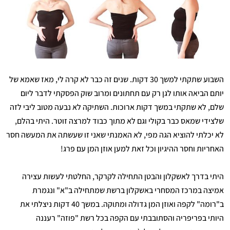
השבוע שתקתי למשך 30 דקות. שנים זה כבר לא קרה לי, מאז שאמא של
יותם הביאה אותו לגן רק עם תחתונים ומרוב שוק הפסקתי לדבר ליום
שלם, לא שתקתי במשך דקות ארוכות. השתיקה לא נבעה מטוב ליבי לזה
שלצידי שמאס כבר בקולי וגם לא מתוך כבוד למרצה זוטר. היתי בהלם,
לא יכלתי להוציא הגה מפי, לא האמנתי שאני זו שעשתה את המעשה חסר
האחריות וחסר ההיגיון וכל זאת למען אוזן המן עם פרג!
היתי בדרך לאשקלון והבטן התחילה לקרקר, החלטתי לעשות עצירה
אמיצה במרכז המסחרי באשקלון ברשת שמתחילה ב"א" ונגמרת
ב"רומה" לקפה ואוזן המן גדולה ומתוקה. במשך 40 דקות ניצלתי את
היותי בפריפריה והסתובבתי עם הקפה בכל רשת "פוזה" רעננה