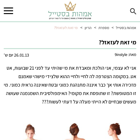
>
>
>
אמהות בסטייל
מספרת
הריון
מי זאת לעזאזל?
מי זאת לעזאזל?
מאת:
9instyle
26.01.13 יום ש'
אני לא עצמי, אני הולכת ומאבדת את מי שהיתי עד לפני 21 שבועות, אט
אט. במקומה הצטרפה לה לחיי ולחיי ההוא שלצידי מישהי שאמנם
מזכירה אותי אך כבר איננה מתנהגת כמוני ובטח שאיננה נראית כמוני. מי
זו המטופשת? זו שתופסת את מקומי? האימפולסיבית השמנמנה שעושה
מעשים שבחיים לא הייתי מעלה על דעתי לעשות???