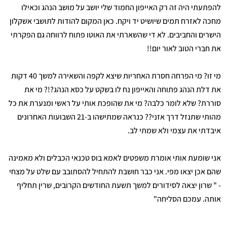
להפתעתי היה זה רק האייפון החמוד שלי יושב על מושב הנהג וכאילו
מחכה לאזרח תמים שיושיט יד ויקח. כאן המקום להודות לתושבי אשקלון
הישרים והחביבים. לא די שהשארתי את האוטו פתוח לרווחה גם הפקרתי
את חברי הטוב לאור יום!!
מי זו? מי הפרחה חסרת האחריות שיצא לקפה והשאירה למשך 40 דקות
את דלת הנהג פתוחה והאייפון נח לו בשקט על כסא הנהג?!? מי את
סוררת? שלא לומר כלבה? מי את שהופכת אותי על ראשי ומנערת את כל
מהותי שתנזל דרך אזני?? כנראה שמתישהו ב-21 השבועות האחרונים
איבדתי את עצמי ולא שמתי לב.
אני שומעת אותי אומרת משפטים לאמא בוס טכנאי הכבלים ולא מאמינה
שהם אכן יצאו מפי. אני כבר חושבת להתחיל להסתובב עם שלט על מצחי
- " שרון יצאה לסידורים למשך תשעת החודשים הקרובים, שרין תחליף
אותה. עמכם הסליחה"