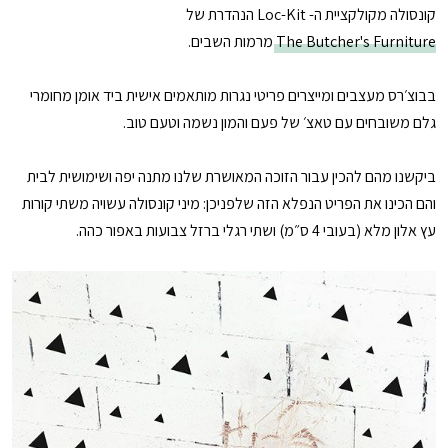
קונסולה מקולקציית ה- Loc-Kit הנהדרת של
The Butcher's Furniture
מרמות השבים.
בבוצ׳רס מעצבים ומייצרים פריטי נגרות מותאמים אישית ביד אומן מחומרי
גלם משובחים עם טאצ׳ של פעם והמון נשמה וטעם טוב.
ביקשנו מהם להכין עבור הזוכה המאושרת שלנו מתנה יפה ושימושית לבית
והם הכינו את הפריט הנפלא הזה שלפניכן: מיני קונסולה עשויה משתי קורות
עץ אלון מלא (בעובי 4 ס״מ) ושתי רגלי ברזל צבועות באפור כהה.