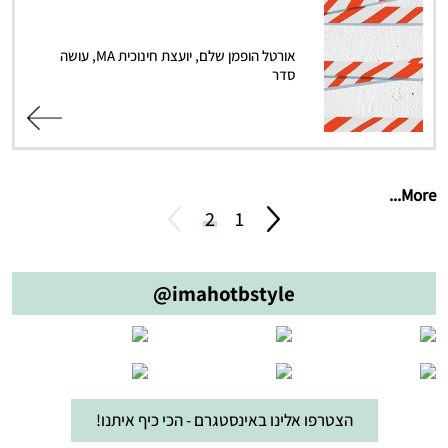
אורטל הופמן שלם, יועצת חינוכית MA, עושה
סדר
קרא עוד
More...
1
2
לשבוע הבא
לשבוע הק
@imahotbstyle
הצטרפו אלינו באינסטגרם - הכי כיף איתנו!