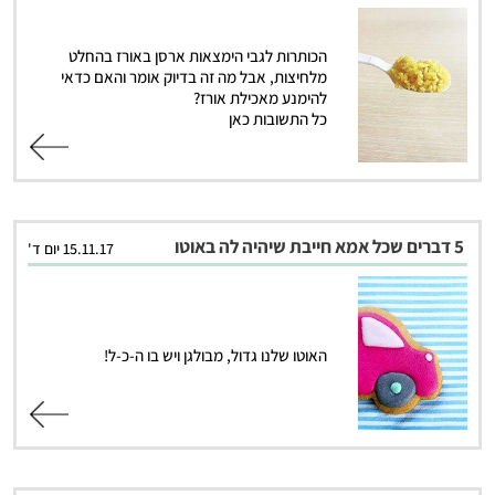
הכותרות לגבי הימצאות ארסן באורז בהחלט
מלחיצות, אבל מה זה בדיוק אומר והאם כדאי
להימנע מאכילת אורז?
כל התשובות כאן
קרא עוד
5 דברים שכל אמא חייבת שיהיה לה באוטו
15.11.17 יום ד'
האוטו שלנו גדול, מבולגן ויש בו ה-כ-ל!
קרא עוד