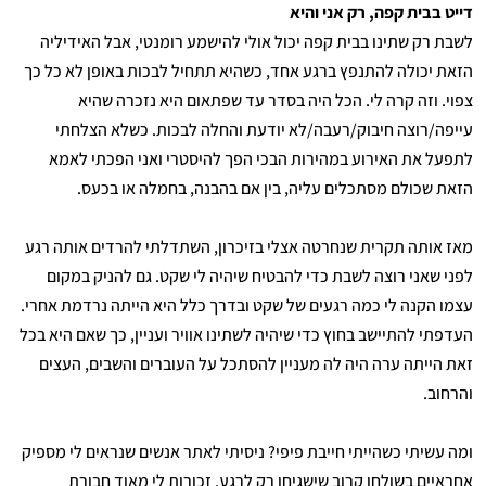
דייט בבית קפה, רק אני והיא
לשבת רק שתינו בבית קפה יכול אולי להישמע רומנטי, אבל האידיליה
הזאת יכולה להתנפץ ברגע אחד, כשהיא תתחיל לבכות באופן לא כל כך
צפוי. וזה קרה לי. הכל היה בסדר עד שפתאום היא נזכרה שהיא
עייפה/רוצה חיבוק/רעבה/לא יודעת והחלה לבכות. כשלא הצלחתי
לתפעל את האירוע במהירות הבכי הפך להיסטרי ואני הפכתי לאמא
הזאת שכולם מסתכלים עליה, בין אם בהבנה, בחמלה או בכעס.
מאז אותה תקרית שנחרטה אצלי בזיכרון, השתדלתי להרדים אותה רגע
לפני שאני רוצה לשבת כדי להבטיח שיהיה לי שקט. גם להניק במקום
עצמו הקנה לי כמה רגעים של שקט ובדרך כלל היא הייתה נרדמת אחרי.
העדפתי להתיישב בחוץ כדי שיהיה לשתינו אוויר ועניין, כך שאם היא בכל
זאת הייתה ערה היה לה מעניין להסתכל על העוברים והשבים, העצים
והרחוב.
ומה עשיתי כשהייתי חייבת פיפי? ניסיתי לאתר אנשים שנראים לי מספיק
אחראיים בשולחן קרוב שישגיחו רק לרגע. זכורות לי מאוד חבורת