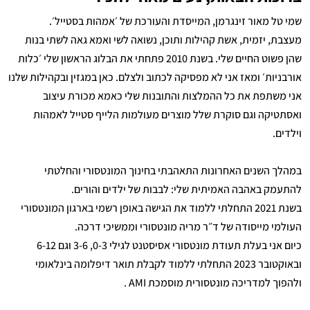
שמי טל מאור זינגרמן, המייסדת והעורכת של ׳אמהות בסטייל׳.
מעצבת, יזמית, אשת קהילות ותוכן, נשואה לשי ואמא גאה לשתי בנות
שהן פשוט החיים שלי. בשנת 2010 פתחתי את הבלוג הראשון שלי ׳כלות
אורבניות׳ ומאז אני לא מפסיקה לכתוב ולצלם. כאן במגזין ובקהילות שלנו
אני משתפת את כל ההמלצות והתובנות שלי כאמא מכורת עיצוב
ואסתטיקה וגם סוקרת שלל מוצרים מעולמות הלייף סטייל לאמהות
וילדים.
במהלך השנים האחרונות התאהבתי בחינוך המונטסורי והחלטתי
להתעמק באהבה האמיתית שלי: לבבות של ילדים והורים.
בשנת 2021 התחלתי ללמוד את הגישה באופן רשמי בארגון המונטסורי
העולמי מייסודה של ד״ר מריה מונטסורי וממשיכי דרכה.
כיום אני בעלת תעודת מונטסורי אסיסטנט לגילי 0-3, 3-6 וגם 6-12
ובאוקטובר 2023 התחלתי ללמוד לקבלת תואר דיפלומה בינלאומי
ולהפוך למדריכה מונטסורית מוסמכת AMI .