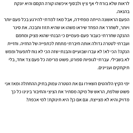
לראות שלא בורח לי אף ציץ ולבסוף איכשהו קורה הקסם והיא יונקת
בהנאה.
הפעם הראשונה הייתה מפחידה, אבל מאז למדתי להירגע בכל פעם יותר
ויותר, לשחרר את הפחד שיראו משהו או שהיא תזוז ותבכה. את סינר
ההנקה שחררתי כעבור פעם-פעמיים כי הבנתי שהוא מציק ומחמם
ועברתי לטטרה גדולה אותה חיברתי מתחת לכתפייה של החזיה. וחזיית
הנקה? הכי לא! לא עברו שבועיים והבנתי שזה הכי לא נוח לתפעול וממש
לא בשבילי. עברתי לגופיות ספורט, פשוט מרימה כל פעם צד אחד, בלי
תיקתקים ועניינים.
ימי הקיץ הלוהטים השאירו גם את הטטרה עמוק בתיק ההחתלה ומאז אני
פשוט שולפת, הראש של מיקה מסתיר את הציצי והחיבור בינינו כל כך
מדויק והיא לא מצייצת. וגם אם כן? היא תינוקת! למי אכפת?