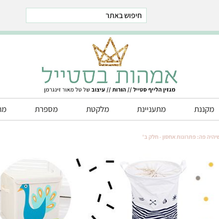
est
stegram
Telegram
מקננת
מתעניינת
מלקטת
מספרת
מת
יהיה פה: פתרונות אחסון - חלק ב'
חדרי ילדים
חדרי תינוקות
חדרים משותפים לאחים
חדרי משחקים
חדרים מעוצבים לפי נושא