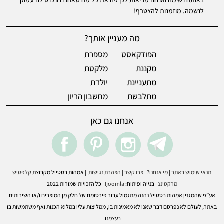
באותה נשימה ואנחנו מביאות לכן פה את כל מה שאהבנו ונכנס לנו עמוק
לנשמה. מוזמנות להצטרף!
מה מעניין אותך?
הפודקאסט
מספרת
מקננת
מלקטת
מתעניינת
יולדת
מתלבשת
מחשבון הריון
אנחנו גם כאן
acebook
pintrest
instegram
Telegram
תנאי שימוש באתר
|
מי אנחנו?
|
צרו קשר
|
הצהרת נגישות
|
אמהות בסטייל מקבוצת
קלפטיש
מרקטינג
| בנייה ופיתוח:
Ijoomla
| כל הזכויות שמורות 2022
אע”פ שהמגזין אמהות בסטייל נהנה מתגמול עבור פירסומם של חלק מן המוצרים ו/או השירותים
באתר, לעולם לא נפרסם דבר שאנו לא מאמינות בו, ממליצות עליו במלוא הכנות ואף משתמשות בו
בעצמנו.