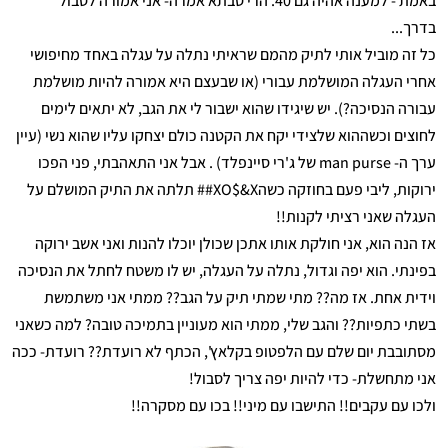
באמת - למענה אהיה גם 40. הרי סבתא אמרה- אני אמורה לסבול
בדרך...
כל זה מוביל אותי לתיק מהמם שראיתי נתלה על עגלה באחד מחיפושי
אחרי העגלה המושלמת עבורי (או שבעצם היא אמורה להיות מושלמת
עבורה הנסיכה?). יש שיגידו שהוא ישבור לי את הגב, לא יתאים לימים
לחוצים וכשההוא שלצידי יקח את הקטנה כולם יצחקו עליו שהוא נשי (עיין
ערך ה- man purse של ג'רי סיינפלד) . אבל אני התאהבתי, פני הפכו
ירוקות, ליבי פעם בחוזקה כשהXO$&X## תלתה את התיק המושלם על
העגלה שאני רציתי לקנות!!
אז הנה הוא, אני חולקת אותו אתכן שכולן יוכלו להנות ואני אשב ירוקה
בפינתי. הוא יפה וגדול, נתלה על העגלה, יש לו משטח לחתל את הנסיכה
וידית אחת. אז מה?? מתי שמתי תיק על הגב?? ממתי אני משתמשת
בשתי כתפיות?? והגב שלי, ממתי הוא מעוניין בתמיכה טובה? למה כשאני
מסתובבת יום שלם עם הלפטופ בקלאץ', הכתף לא רועדת?? רועדת- ככה
אני מתחשלת- כדי להיות יפה צריך לסבול!
ולכו עם עקבים!! התישבו עם מיני!! בכו עם מסקרה!!