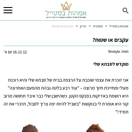
>
>
>
אמהות בסטייל
מספרת
הריון
עקבים או שטוח?
עקבים או שטוח?
מאת:
9instyle
16.12.12 יום א'
מוקדש לסבתא שלי
אני זוכרת את עצמי שוכבת על הרצפה בבית של סבתא שלי והיא רוכנת
מעלי ומחייכת חיוך מרוצה – "עוד רבע בלטה גבהת מהפעם האחרונה"
היא רושמת באדיקות בפנקס הקטן. כשהישבן שלי כבר איבד תחושה מרוב
קור היא אומרת לי בנוקשות "בשביל להיות יפה צריך לסבול, תזכרי את זה
תמיד!"