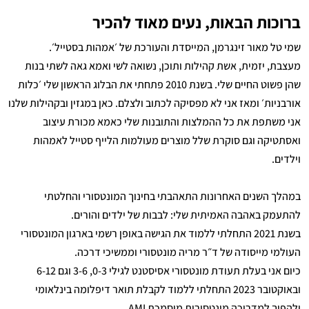
ברוכות הבאות, נעים מאוד להכיר
שמי טל מאור זינגרמן, המייסדת והעורכת של ׳אמהות בסטייל׳.
מעצבת, יזמית, אשת קהילות ותוכן, נשואה לשי ואמא גאה לשתי בנות
שהן פשוט החיים שלי. בשנת 2010 פתחתי את הבלוג הראשון שלי ׳כלות
אורבניות׳ ומאז אני לא מפסיקה לכתוב ולצלם. כאן במגזין ובקהילות שלנו
אני משתפת את כל ההמלצות והתובנות שלי כאמא מכורת עיצוב
ואסתטיקה וגם סוקרת שלל מוצרים מעולמות הלייף סטייל לאמהות
וילדים.
במהלך השנים האחרונות התאהבתי בחינוך המונטסורי והחלטתי
להתעמק באהבה האמיתית שלי: לבבות של ילדים והורים.
בשנת 2021 התחלתי ללמוד את הגישה באופן רשמי בארגון המונטסורי
העולמי מייסודה של ד״ר מריה מונטסורי וממשיכי דרכה.
כיום אני בעלת תעודת מונטסורי אסיסטנט לגילי 0-3, 3-6 וגם 6-12
ובאוקטובר 2023 התחלתי ללמוד לקבלת תואר דיפלומה בינלאומי
ולהפוך למדריכה מונטסורית מוסמכת AMI .