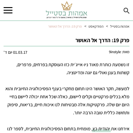
>
>
אמהות בסטייל
הפודקאסט
פרק 19: הדרך אל האושר
פרק 19: הדרך אל האושר
מאת:
9instyle
01.03.17 יום ד'
זו נשמעת כותרת מאוד ניו-אייג׳ית כזו העוסקת בפרחים, פרפרים,
קשתות בענן ואולי גם יוגה ומדיטציה.
למעשה, חקר האושר הינו תחום מחקרי בענף הפסיכולוגיה החיובית והוא
מלא בכלים פרקטיים וקלים ליישום, כאלה שכל אחת יכולה ליישם בחיי
היום יום שלה. פרקטיקות אלה מבטיחות לנו איכות חיים, בריאות, סיפוק
ותחושה כללית טובה הרבה יותר.
אירחנו את
יהודית כץ
, מומחית בתחום הפסיכולוגית החיובית, לספר לנו