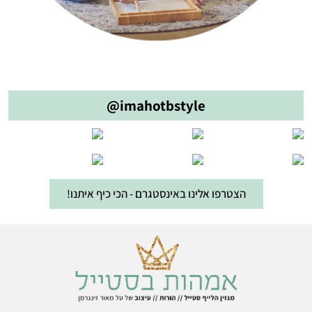
@imahotbstyle
הצטרפו אלינו באינסטגרם - הכי כיף איתנו!