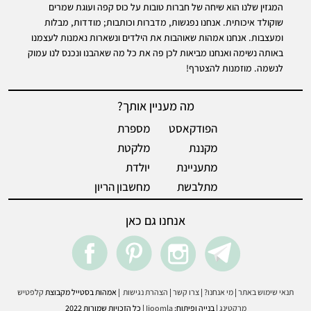
המגזין שלנו הוא שיחה של חברות טובות על כוס קפה ועוגת שמרים
שוקולד איכותית. אנחנו נפגשות, מדברות וכותבות; מודדות, מבלות
ומעצבות. אנחנו אמהות שאוהבות את הילדים ונשארות נאמנות לעצמנו
באותה נשימה ואנחנו מביאות לכן פה את כל מה שאהבנו ונכנס לנו עמוק
לנשמה. מוזמנות להצטרף!
מה מעניין אותך?
הפודקאסט
מספרת
מקננת
מלקטת
מתעניינת
יולדת
מתלבשת
מחשבון הריון
אנחנו גם כאן
acebook
pintrest
instegram
Telegram
תנאי שימוש באתר
|
מי אנחנו?
|
צרו קשר
|
הצהרת נגישות
|
אמהות בסטייל מקבוצת
קלפטיש
מרקטינג
| בנייה ופיתוח:
Ijoomla
| כל הזכויות שמורות 2022