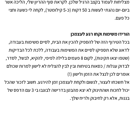
מצליחות לעמוד בקצב הרגיל שלכן. לקראת סוף ההריון שלי, הליכה אשר
ביום-יום נהגתי לעשות ב 50 דקות (כ-5 קילומטר), לקחה לי כשעה וחצי
כל פעם.
הורידו משימות וקחו רגע לעצמכן
בכל הטירוף הזה של להספיק להכין את הבית, לסיים משימות בעבודה,
לדאוג שלא תספיקו לסיים את המשימות בעבודה, ללכת לכל הבדיקות
(שטפו יצאו תקינות), לקום 8 פעמים בלילה לפיפי, להקיא, לבשל, לסדר,
לבדוק עגלות / כסאות בטיחות ובין לבין להצליח לא לישון למרות שכולם
אומרים לכן לנצל את הזמן ולישון (!)
אל תשכחו לעצור, לנשום ולקחת לעצמכן זמן להירגע. חשוב לזכור שהכל
יכול לחכות ושהתינוק לא יצא מהבטן בדרישה לבוגבו בי 3 עם הדפס של
בננות, אלא רק לחיבוק ולריח שלך.