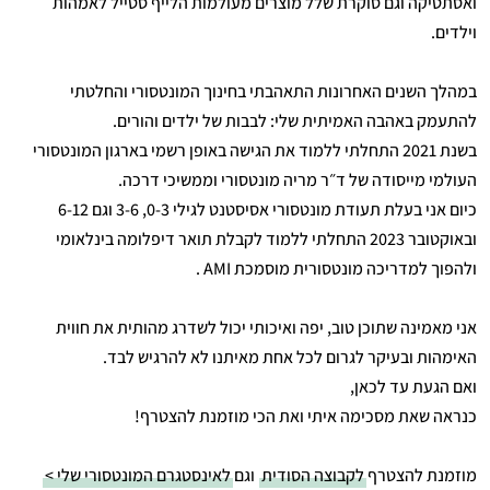
ואסתטיקה וגם סוקרת שלל מוצרים מעולמות הלייף סטייל לאמהות
וילדים.
במהלך השנים האחרונות התאהבתי בחינוך המונטסורי והחלטתי
להתעמק באהבה האמיתית שלי: לבבות של ילדים והורים.
בשנת 2021 התחלתי ללמוד את הגישה באופן רשמי בארגון המונטסורי
העולמי מייסודה של ד״ר מריה מונטסורי וממשיכי דרכה.
כיום אני בעלת תעודת מונטסורי אסיסטנט לגילי 0-3, 3-6 וגם 6-12
ובאוקטובר 2023 התחלתי ללמוד לקבלת תואר דיפלומה בינלאומי
ולהפוך למדריכה מונטסורית מוסמכת AMI .
אני מאמינה שתוכן טוב, יפה ואיכותי יכול לשדרג מהותית את חווית
האימהות ובעיקר לגרום לכל אחת מאיתנו לא להרגיש לבד.
ואם הגעת עד לכאן,
כנראה שאת מסכימה איתי ואת הכי מוזמנת להצטרף!
מוזמנת להצטרף
לקבוצה הסודית
וגם
לאינסטגרם המונטסורי שלי >