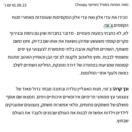
מאת:
אמהות בסטייל בשיתוף Choopy
01.08.23 יום ג'
הכירו את עדי אלון ואת עדי אלון המקסימות שעומדות מאחורי חנות
הקסמים
צ׳ופי
.
לא, לא כתבתי בטעות פעמיים - מדובר בחברות שהן גם גיסות ובצירוף
מקרים קוסמי משעשע שתיהן נושאות את אותו שם בדיוק. וחוץ משם
משותף, השתיים חולקות אהבה בלתי מתפשרת לצעצועי עץ יפים
ומשמחי לבבות. וחוץ מלאהוב ולקנות לצ׳ופי הבן והאחיין האהוב מתנות
קסומות שמגיעות במזוודה של דודה מפנקת, החליטו השתיים לשלב
כוחות ולעוף אחרי החלומות.
וכך קרה!
צ׳ופי, חנות האונליין נולדה ובתוכה מבחר גדול מאוד של
צעצועי עץ ממותגי פרימיום אירופאיים איכותיים ויפים. תמצאו שם אוסף
מושלם של משחקים פתוחים, מלאי אפשרות משחק, צעצועים שמעניקים
לילדים וילדות אפשרות לבנות את העולם שבפנים ולעבד את העולם
שבחוץ.