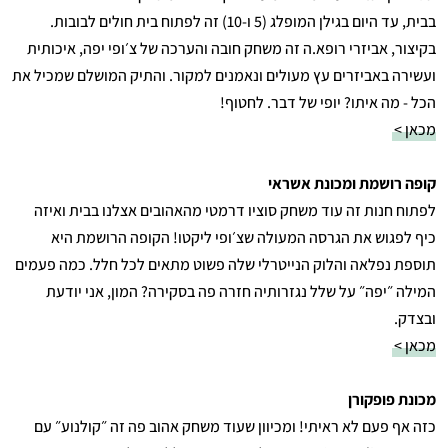
בבית, עד היום בגילן המופלג (5 ו-10) זה לפתוח בית חולים לבובות.
בקיצור, אביזרי רופא.ה זה משחק חובה והערכה של צ׳ופי יפה, איכותית
ועשירה באביזרים עץ מעולים ונאמנים למקור. והתיק המושלם שמכיל את
הכל - מה איתו? יופי של דבר. לחטוף!
מכאן >
קופה רושמת ומכונת אשראי
לפתוח חנות זה עוד משחק סוציו דרמטי מהאהובים אצלנו בבית ואיזה
כיף לפגוש את הגרסה המעולה שצ׳ופי ליקטו! הקופה הרושמת היא
תוספת נפלאה והלוק הנייטרלי שלה פשוט מתאים לכל חלל. כמה פעמים
המילה ״יפה״ על שלל נגזרותיה חזרה פה בסקירה? המון, אני יודעת
ובצדק.
מכאן >
מכונת פופקורן
כזה אף פעם לא ראיתי! ומכיוון שעוד משחק אהוב פה זה ״קולנוע״ עם