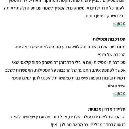
והם מפסיקים לעניין יחסית מהר. הקשת המתוקה הזאת יכולה להמשיך
ולעטר כל חדר ילדים או משחקים ולהמשיך לשמח עם יופיה ולשתף אותה
בכל משחק דימיון פתוח.
מכאן >
סט רכבות ומסילות
מתנת יום הולדת שנתיים-שלוש-ארבע מהמושלמות שיש וכמה יפה
הרכבת של צ׳ופי!
סט רכבות ומסילות (עם או בלי הרחבות) זה משחק פתוח קלאסי שאי
אפשר לפספס איתו. התנועה של הרכבות על המסילות, האפשרות לשלב
דמויות ובובות נוספות שיש בבית מאפשרת להיכנס לתוך עולם פנימי
אישי וחשוב.
מכאן >
סליידר מדרון מכוניות
יש הרבה סליידרים בעולם הילדים, אבל כזה יפה ועדין שאפשר להציג
בגאווה בחדר מבלי לייצר מראה מבולגן - אין!