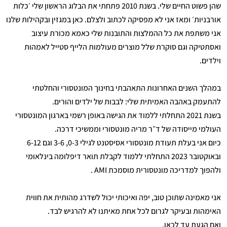
שהן פשוט החיים שלי. בשנת 2010 פתחתי את הבלוג הראשון שלי ׳כלות
אורבניות׳ ומאז אני לא מפסיקה לכתוב ולצלם. כאן במגזין ובקהילות שלנו
אני משתפת את כל ההמלצות והתובנות שלי כאמא מכורת עיצוב
ואסתטיקה וגם סוקרת שלל מוצרים מעולמות הלייף סטייל לאמהות
וילדים.
במהלך השנים האחרונות התאהבתי בחינוך המונטסורי והחלטתי
להתעמק באהבה האמיתית שלי: לבבות של ילדים והורים.
בשנת 2021 התחלתי ללמוד את הגישה באופן רשמי בארגון המונטסורי
העולמי מייסודה של ד״ר מריה מונטסורי וממשיכי דרכה.
כיום אני בעלת תעודת מונטסורי אסיסטנט לגילי 0-3, 3-6 וגם 6-12
ובאוקטובר 2023 התחלתי ללמוד לקבלת תואר דיפלומה בינלאומי
ולהפוך למדריכה מונטסורית מוסמכת AMI .
אני מאמינה שתוכן טוב, יפה ואיכותי יכול לשדרג מהותית את חווית
האימהות ובעיקר לגרום לכל אחת מאיתנו לא להרגיש לבד.
ואם הגעת עד לכאן,