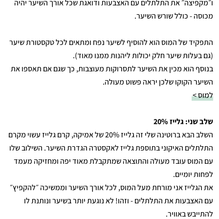
ו״מקפיצה״ את התלתלים עם האצבעות ודואגת שכל אורך השיער יהיה
מכוסה - כולל שורש השיער.
התפקיד של המוס הוא להוסיף לשיער נפח ומתאים לכל טקסטורת שיער
(גם בעלות שיער חלק יכולות ליהנות ממנו מאוד).
בנוסף הוא מכין את השיער לתסרוקות מעוצבות, כך שגם אם תאספו את
השיער הקוקו שלכן יראה פשוט מעולה.
למוס >
שלב שני: גלייז 20%
השלב הבא ברוטינה שלי זה גלייז 20% של אמיקה, קרם גלייז עשוי מקרם
התלתלים האיקוני בתוספת גלייז לאקסטרה הגדרת השיער. השילוב שלו
עם המוס עובד מעולה והתוצאה שמתקבלת מאוד יפה ומחזיקה מעמד
לפחות יומיים.
את הגלייז אני מורחת מעל המוס, לכל אורך השיער וממשיכה ״להקפיץ״
עם האצבעות את התלתלים - וזהו! לא נוגעת יותר בשיער ונותנת לו
להתייבש באוויר.