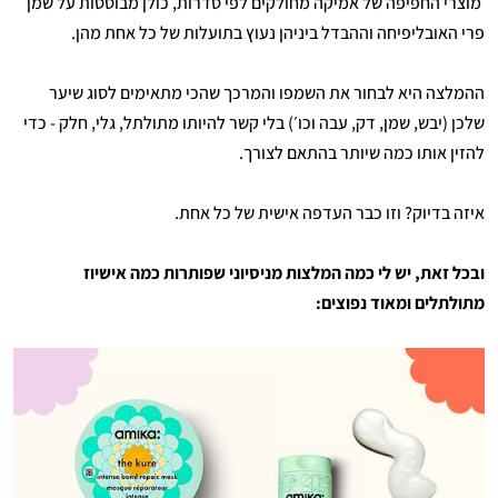
מוצרי החפיפה של אמיקה מחולקים לפי סדרות, כולן מבוססות על שמן
פרי האובליפיחה וההבדל ביניהן נעוץ בתועלות של כל אחת מהן.
ההמלצה היא לבחור את השמפו והמרכך שהכי מתאימים לסוג שיער
שלכן (יבש, שמן, דק, עבה וכו׳) בלי קשר להיותו מתולתל, גלי, חלק - כדי
להזין אותו כמה שיותר בהתאם לצורך.
איזה בדיוק? וזו כבר העדפה אישית של כל אחת.
ובכל זאת, יש לי כמה המלצות מניסיוני שפותרות כמה אישיוז
מתולתלים ומאוד נפוצים: