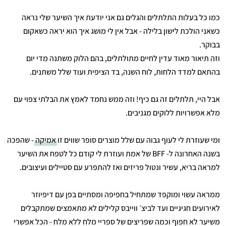
כמו כל בעלות התלתלים והגלים גם אני יודעת איך השיער שלי נראה
כשאני הולכת לישון בלילה - אבל אין לי מושג איך הוא יראה כשאקום
בבוקר.
וזה תיאור מאוד עדין לחיים מתולתלים, בהם הלוק משתנה מדי יום
בהתאם למדד הלחות, לוח השנה, בד הציפית ועוד שלל משתנים.
אבל היי, תלתלים זה גם כיף! וזה ממש נחמד לאמץ את הבלתי צפוי עם
מלא אפשרויות ללוקים מגניבים.
ומי שעוזרת לי לעוף גבוה עם שלל מוצרים סופר שווים זו
אמיקה
- שהפכה
בשנה האחרונה ל- BFF של אמת ועוזרת לי קודם כל לטפח את השיער
למראה בריא, עשיר ונטול פריזים ואז להתפרע עם סטיילים ועיצובים.
ממראה עשוי ומוקפד שמתחיל בחפיפה ומסתיים בפן עם דיפיוזר
לאירועים חגיגיים ועד לביצ׳ ווייבס קלילים לא מתאמצים שמתקבלים
משיער לא חפוף וכמה שפריצים של ספריי מלח ללא מלח - הכל אפשרי