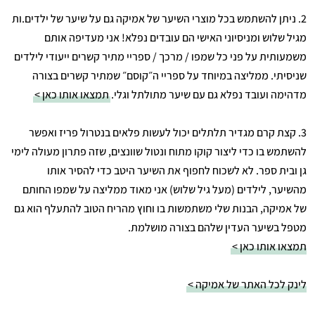
2. ניתן להשתמש בכל מוצרי השיער של אמיקה גם על שיער של ילדים.ות
מגיל שלוש ומניסיוני האישי הם עובדים נפלא! אני מעדיפה אותם
משמעותית על פני כל שמפו / מרכך / ספריי מתיר קשרים ייעודי לילדים
שניסיתי. ממליצה במיוחד על ספריי ה״קוסם״ שמתיר קשרים בצורה
מדהימה ועובד נפלא גם עם שיער מתולתל וגלי.
תמצאו אותו כאן >
3. קצת קרם מגדיר תלתלים יכול לעשות פלאים בנטרול פריז ואפשר
להשתמש בו כדי ליצור קוקו מתוח ונטול שוונצים, שזה פתרון מעולה לימי
גן ובית ספר. לא לשכוח לחפוף את השיער היטב כדי להסיר אותו
מהשיער, לילדים (מעל גיל שלוש) אני מאוד ממליצה על שמפו החותם
של אמיקה, הבנות שלי משתמשות בו וחוץ מהריח הטוב להתעלף הוא גם
מטפל בשיער העדין שלהם בצורה מושלמת.
תמצאו אותו כאן >
לינק לכל האתר של אמיקה >