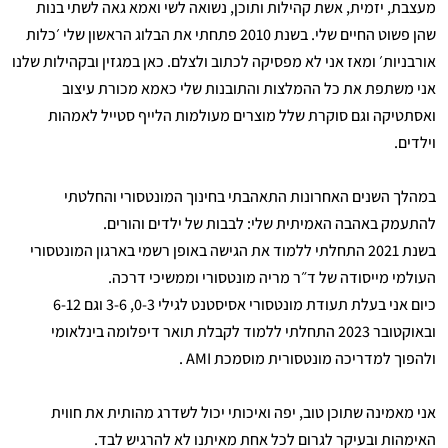
מעצבת, יזמית, אשת קהילות ותוכן, נשואה לשי ואמא גאה לשתי בנות
שהן פשוט החיים שלי. בשנת 2010 פתחתי את הבלוג הראשון שלי ׳כלות
אורבניות׳ ומאז אני לא מפסיקה לכתוב ולצלם. כאן במגזין ובקהילות שלנו
אני משתפת את כל ההמלצות והתובנות שלי כאמא מכורת עיצוב
ואסתטיקה וגם סוקרת שלל מוצרים מעולמות הלייף סטייל לאמהות
וילדים.
במהלך השנים האחרונות התאהבתי בחינוך המונטסורי והחלטתי
להתעמק באהבה האמיתית שלי: לבבות של ילדים והורים.
בשנת 2021 התחלתי ללמוד את הגישה באופן רשמי בארגון המונטסורי
העולמי מייסודה של ד״ר מריה מונטסורי וממשיכי דרכה.
כיום אני בעלת תעודת מונטסורי אסיסטנט לגילי 0-3, 3-6 וגם 6-12
ובאוקטובר 2023 התחלתי ללמוד לקבלת תואר דיפלומה בינלאומי
ולהפוך למדריכה מונטסורית מוסמכת AMI .
אני מאמינה שתוכן טוב, יפה ואיכותי יכול לשדרג מהותית את חווית
האימהות ובעיקר לגרום לכל אחת מאיתנו לא להרגיש לבד.